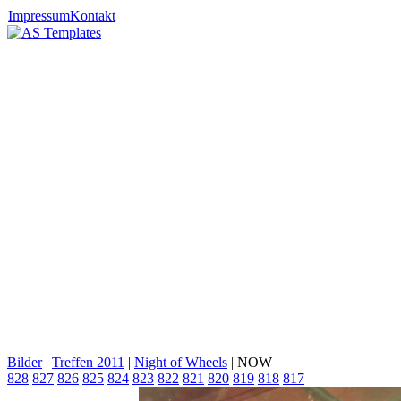
Impressum
Kontakt
Bilder
|
Treffen 2011
|
Night of Wheels
| NOW
828
827
826
825
824
823
822
821
820
819
818
817