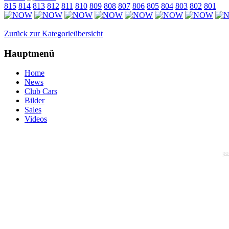
815
814
813
812
811
810
809
808
807
806
805
804
803
802
801
Zurück zur Kategorieübersicht
Hauptmenü
Home
News
Club Cars
Bilder
Sales
Videos
po